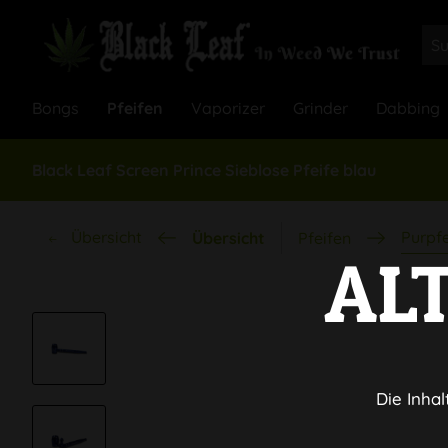
Bongs
Pfeifen
Vaporizer
Grinder
Dabbing
Black Leaf Screen Prince Sieblose Pfeife blau
Übersicht
Purpfe
Übersicht
Pfeifen
AL
Die Inhal