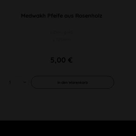
Medwakh Pfeife aus Rosenholz
silber/gold
L 125mm
5,00 €
In den
Warenkorb