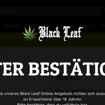
Zubehör
Papers & Filter
Lifestyle
Angebot
N
ife
TER BESTÄTI
Black Leaf Screen Pri
te unseres Black Leaf Online-Angebots richten sich auss
Pfeife blau
an Erwachsene über 18 Jahren.
Artikel-Nr.:
460203-29-1
Bitte bestätige, dass du volljährig bist.