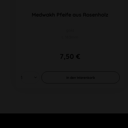
Medwakh Pfeife aus Rosenholz
gold
L 163mm
7,50 €
In den
Warenkorb