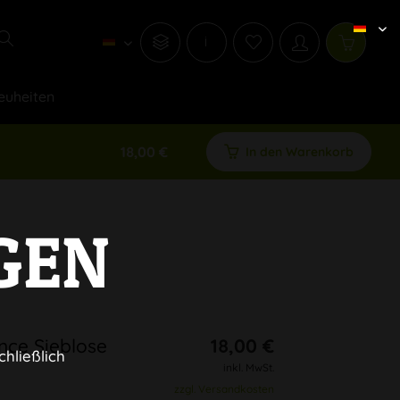
i
euheiten
18,00 €
In den Warenkorb
GEN
nce Sieblose
18,00 €
chließlich
inkl. MwSt.
zzgl. Versandkosten