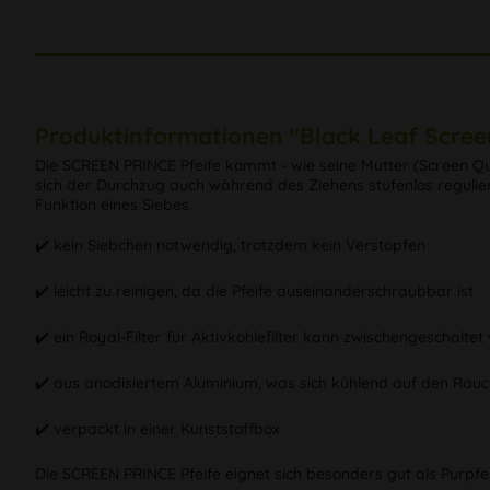
Produktinformationen "Black Leaf Screen
Die SCREEN PRINCE Pfeife kommt - wie seine Mutter (Screen Qu
sich der Durchzug auch während des Ziehens stufenlos regulier
Funktion eines Siebes.
✔️ kein Siebchen notwendig, trotzdem kein Verstopfen
✔️ leicht zu reinigen, da die Pfeife auseinanderschraubbar ist
✔️ ein Royal-Filter für Aktivkohlefilter kann zwischengeschalte
✔️ aus anodisiertem Aluminium, was sich kühlend auf den Rauc
✔️ verpackt in einer Kunststoffbox
Die SCREEN PRINCE Pfeife eignet sich besonders gut als Purpfeife