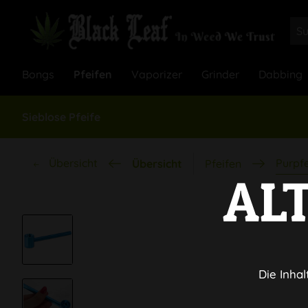
Bongs
Pfeifen
Vaporizer
Grinder
Dabbing
Sieblose Pfeife
Übersicht
Purpfe
Übersicht
Pfeifen
AL
Die Inhal