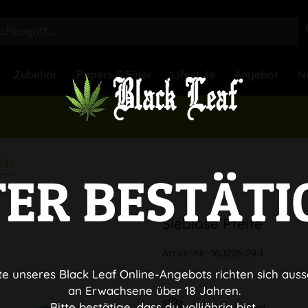
Zubehör
Papers & Filter
Lifestyle
Angebot
N
ife
TER BESTÄTI
Sieblose Pfeife
Artikel-Nr.:
160205-29-1
te unseres Black Leaf Online-Angebots richten sich auss
an Erwachsene über 18 Jahren.
Bitte bestätige, dass du volljährig bist.
Diskreter Versand