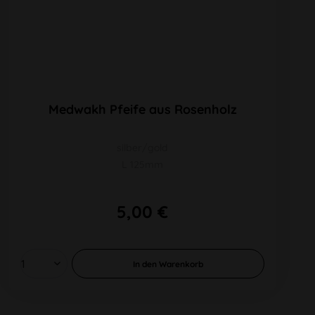
Medwakh Pfeife aus Rosenholz
silber/gold
L 125mm
5,00 €
In den
Warenkorb