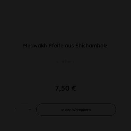
Medwakh Pfeife aus Shishamholz
L 147mm
7,50 €
In den
Warenkorb