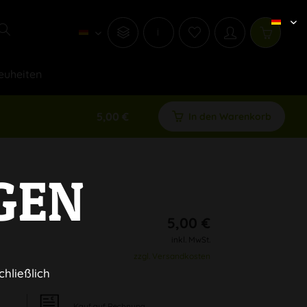
i
euheiten
5,00 €
In den Warenkorb
GEN
5,00 €
inkl. MwSt.
zzgl. Versandkosten
chließlich
Kauf auf Rechnung