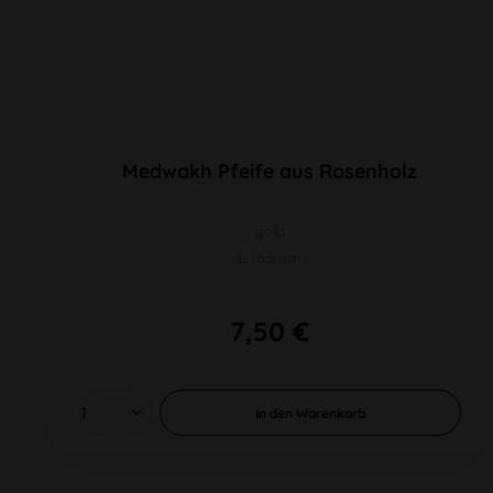
Medwakh Pfeife aus Rosenholz
gold
L 163mm
7,50 €
In den
Warenkorb