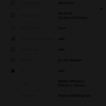
Durchmesser
130/51mm
NS 19/14
Normschliff
(18,8mm/14,5mm)
Wandstärke
5mm
Perkolator / Diffusor
nein
Eiskühlung
nein
Kickloch
ja, mit Stopfen
Öl
nein
Schlitz Diffusors
Info
Chillum L 142mm
Sonstiges
Ersatz 0218135(grün)