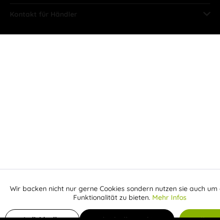
Kontakt für Händler
Wir backen nicht nur gerne Cookies sondern nutzen sie auch um 
Aktiv
Funktionale
Funktionalität zu bieten.
Mehr Infos
Inaktiv
In den Warenkorb
a
Marketing
Individuelle