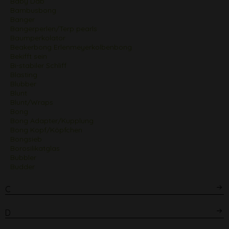
Baby Dab
Bambusbong
Banger
Bangerperlen/Terp pearls
Baumperkolator
Beakerbong Erlenmeyerkolbenbong
Bekifft sein
Bi-stabiler Schliff
Blasting
Blubber
Blunt
Blunt/Wraps
Bong
Bong Adapter/Kupplung
Bong Kopf/Köpfchen
Bongsieb
Borosilikatglas
Bubbler
Budder
C
D