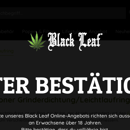
ubehör
Papers & Filter
Lifestyle
Angebot
Neuhe
aufring
TER BESTÄTI
oner
Grinderdichtung/Leichtlaufrin
Leichtlaufring ist ein Ring aus Nylon, der Abrieb verhindert und den
G
te unseres Black Leaf Online-Angebots richten sich auss
 um Verschleißteile. Es gibt sie in verschiedenen Durchmessern.
an Erwachsene über 18 Jahren.
Bitte bestätige, dass du volljährig bist.