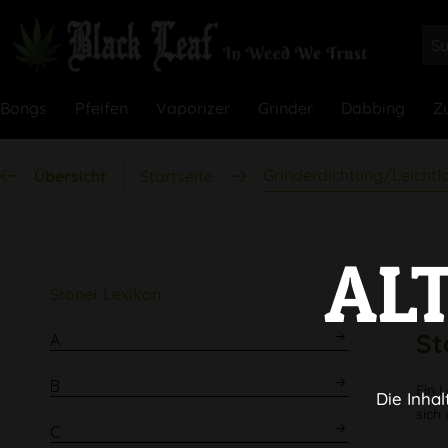
Bongs
Pfeifen
Vaporizer
Grinder
Dabbing
Z
Grinderdichtung/Leichtl
Übersicht
Startseite
AL
Stoner Lexikon
St
A
B
Ein 
Die Inhal
sich
C