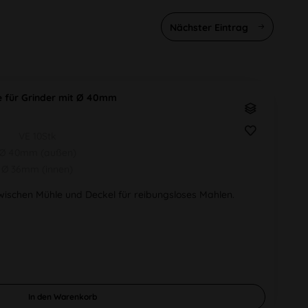
Nächster Eintrag
ge für Grinder mit Ø 40mm
VE 10Stk
Ø 40mm (außen)
Ø 36mm (innen)
zwischen Mühle und Deckel für reibungsloses Mahlen.
In den
Warenkorb