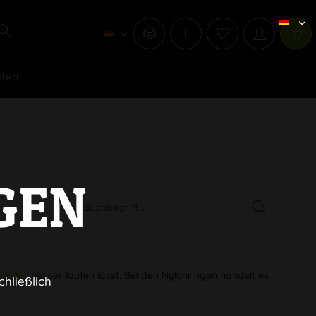
i
iten
GEN
g
rinder
besser laufen lässt. Bei den Nylonringen handelt es
chließlich