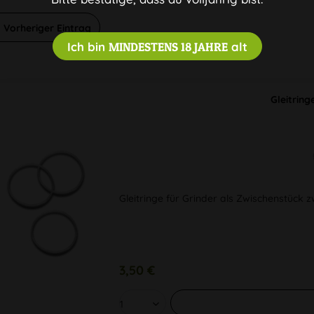
Vorheriger Eintrag
Ich bin
MINDESTENS 18 JAHRE
alt
Gleitrin
Gleitringe für Grinder als Zwischenstück 
3,50 €