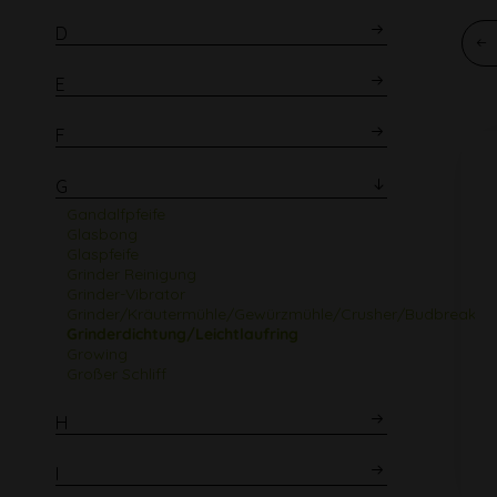
D
E
F
G
Gandalfpfeife
Glasbong
Glaspfeife
Grinder Reinigung
Grinder-Vibrator
Grinder/Kräutermühle/Gewürzmühle/Crusher/Budbreaker
Grinderdichtung/Leichtlaufring
Growing
Großer Schliff
H
I