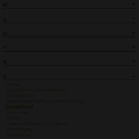
M
N
O
P
R
S
Sativa
Schliffklemme/Schliffklammer
Schlitzdiffusor
Schmand/Siff/Smog/Schmock/Grind
Schraubkopf
Seasoning
Shatter
Shisha und Bong im Vergleich
Short Papers
Silikonbong