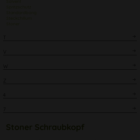
Solvent
Spritzschutz
Standardbong
Steckchillum
Stoner
T
V
W
Z
4
7
Stoner
Schraubkopf