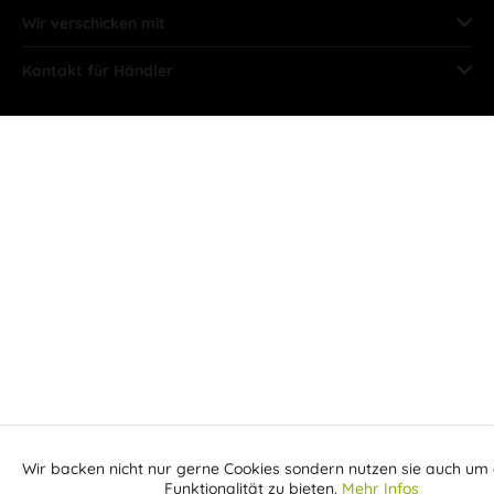
Wir verschicken mit
Kontakt für Händler
Wir backen nicht nur gerne Cookies sondern nutzen sie auch um 
Aktiv
Funktionale
Funktionalität zu bieten.
Mehr Infos