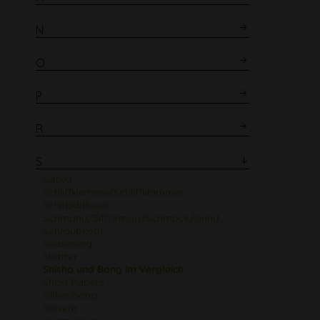
N
O
P
R
S
Sativa
Schliffklemme/Schliffklammer
Schlitzdiffusor
Schmand/Siff/Smog/Schmock/Grind
Schraubkopf
Seasoning
Shatter
Shisha und Bong im Vergleich
Short Papers
Silikonbong
Solvent