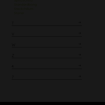
Spritzschutz
Standardbong
Steckchillum
Stoner
T
V
W
Z
4
7