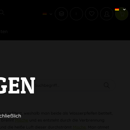
i
iten
GEN
r gefiltert, weshalb man beide als Wasserpfeifen betitelt,
chließlich
g
brennt
Mische
und es entsteht durch die Verbrennung
und die heiße Luft dieser durchströmt
Mische
. Man atmet