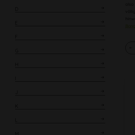
also
D
völl
hinw
E
Bon
F
G
H
I
J
K
L
M