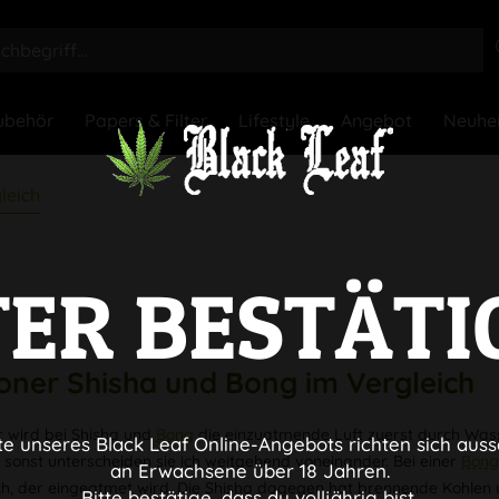
ubehör
Papers & Filter
Lifestyle
Angebot
Neuhe
leich
TER BESTÄTI
oner
Shisha und Bong im Vergleich
 wird bei Shisha und
Bong
die einzuatmende Luft zuerst durch Wasse
te unseres Black Leaf Online-Angebots richten sich auss
 sonst unterscheiden sie ich weitgehend voneinander. Bei einer
Bon
an Erwachsene über 18 Jahren.
h, der eingeatmet wird. Die Shisha dagegen hat brennende Kohlen 
Bitte bestätige, dass du volljährig bist.