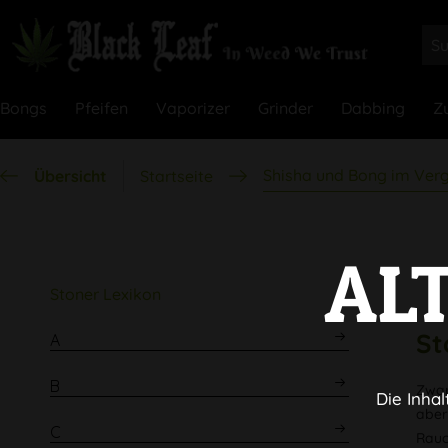
Bongs
Pfeifen
Vaporizer
Grinder
Dabbing
Z
Shisha und Bong im Verg
Übersicht
Startseite
AL
Stoner Lexikon
St
A
B
Zwar
Die Inhal
aber
C
Rauc