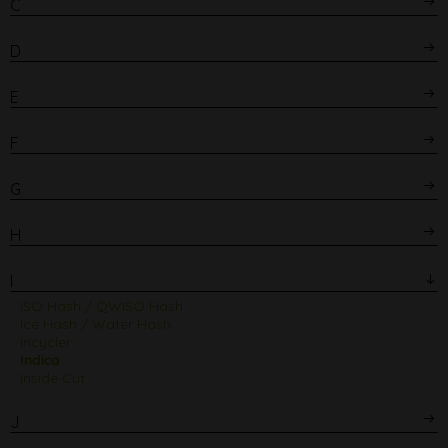
C
D
E
F
G
H
I
ISO Hash / QWISO Hash
Ice Hash / Water Hash
Incycler
Indica
Inside Cut
J