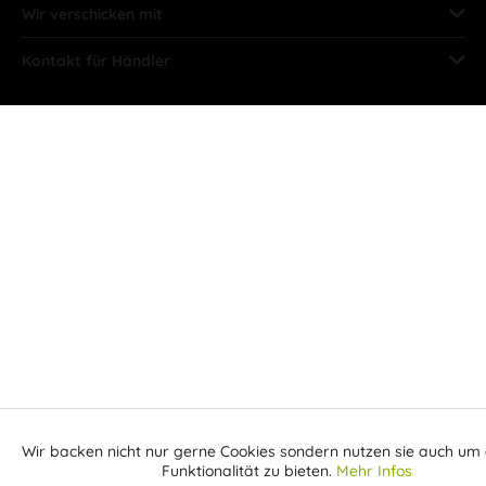
Wir verschicken mit
Kontakt für Händler
Wir backen nicht nur gerne Cookies sondern nutzen sie auch um 
Aktiv
Funktionale
Funktionalität zu bieten.
Mehr Infos