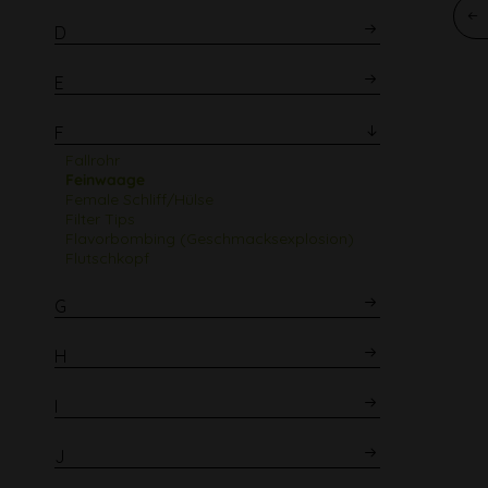
D
E
F
Fallrohr
Feinwaage
Female Schliff/Hülse
Filter Tips
Flavorbombing (Geschmacksexplosion)
Flutschkopf
G
H
I
J