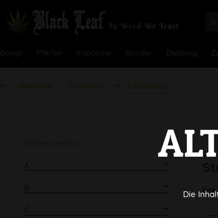
Bongs
Pfeifen
Vaporizer
Grinder
Dabbing
Z
Feinwaage
Übersicht
Startseite
AL
Stoner Lexikon
St
A
B
Eine
Die Inhal
C