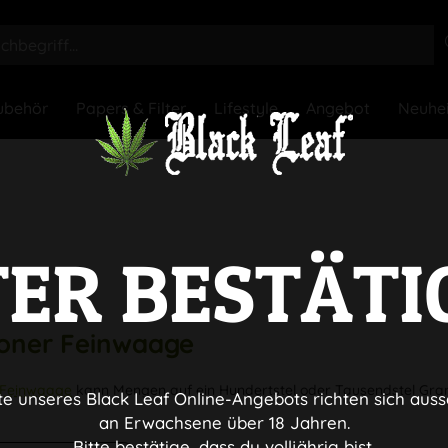
ubehör
Papers & Filter
Lifestyle
Angebot
Neuhe
TER BESTÄTI
oner
Feinwaage
Feinwaage
kann Mengen auf ein Hundertstel oder Tausendstel Gr
te unseres Black Leaf Online-Angebots richten sich auss
an Erwachsene über 18 Jahren.
Bitte bestätige, dass du volljährig bist.