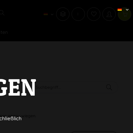
i
iten
GEN
amm genau wiegen.
chließlich